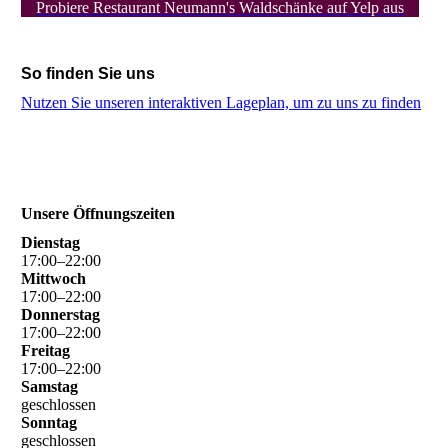
Probiere Restaurant Neumann's Waldschänke auf Yelp aus
So finden Sie uns
Nutzen Sie unseren interaktiven La­ge­plan, um zu uns zu finden
Unsere Öffnungszeiten
Dienstag
17
:
00
–
22
:
00
Mittwoch
17
:
00
–
22
:
00
Donnerstag
17
:
00
–
22
:
00
Freitag
17
:
00
–
22
:
00
Samstag
geschlossen
Sonntag
geschlossen