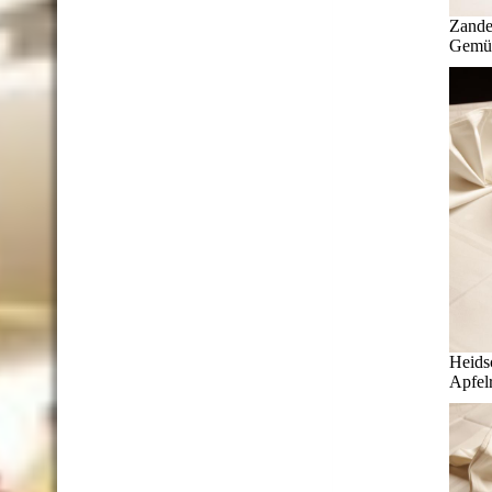
Zande
Gemüs
Heidsc
Apfel