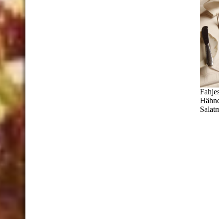
Fahjes
Hähnc
Salat