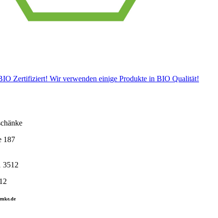
 BIO Zertifiziert! Wir verwenden einige Produkte in BIO Qualität!
chänke
e 187
1 3512
12
enke.de